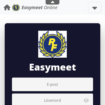
Easymeet
Online
Easymeet